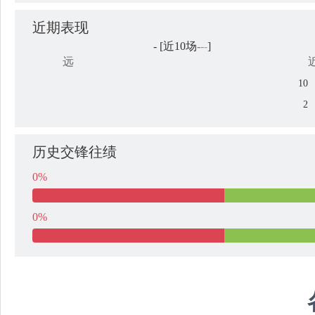
近期表现
-
[近10场
-
-
-
]
远
10
2
历史交锋往绩
0%
0%