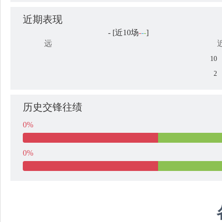
近期表现
-
[近10场
-
-
-
]
远
10
2
历史交锋往绩
0%
0%